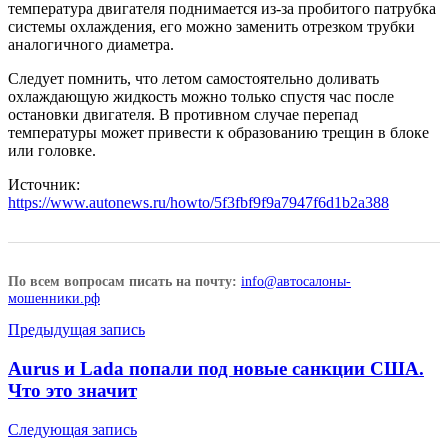
температура двигателя поднимается из-за пробитого патрубка
системы охлаждения, его можно заменить отрезком трубки
аналогичного диаметра.
Следует помнить, что летом самостоятельно доливать
охлаждающую жидкость можно только спустя час после
остановки двигателя. В противном случае перепад
температуры может привести к образованию трещин в блоке
или головке.
Источник:
https://www.autonews.ru/howto/5f3fbf9f9a7947f6d1b2a388
По всем вопросам писать на почту:
info@автосалоны-
мошенники.рф
Навигация
Предыдущая запись
по
Aurus и Lada попали под новые санкции США.
записям
Что это значит
Следующая запись