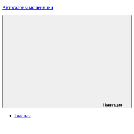
Перейти
Автосалоны мошенники
к
содержимому
info@автосалоны-
мошенники.рф
Навигация
Главная