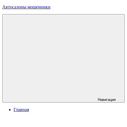
Перейти
Автосалоны мошенники
к
содержимому
info@автосалоны-
мошенники.рф
Навигация
Главная