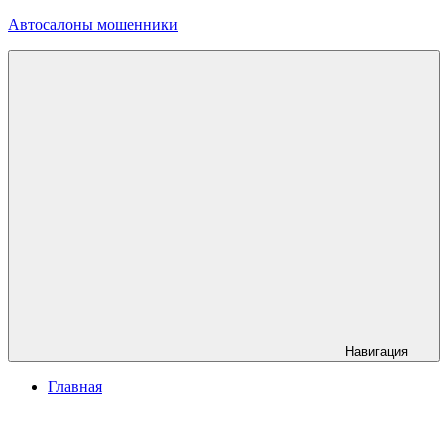
Перейти
Автосалоны мошенники
к
содержимому
info@автосалоны-
мошенники.рф
Навигация
Главная